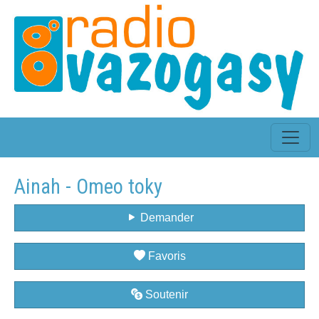
Ainah - Omeo toky
Demander
Favoris
Soutenir