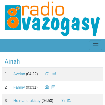
Ainah
1
Avelao
(04:22)
2
Fahiny
(03:31)
3
Ho mandrakizay
(04:50)