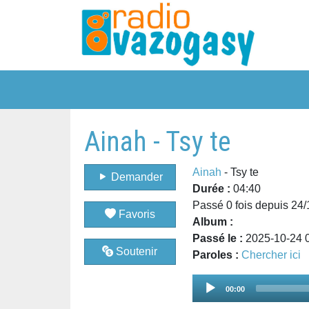
Ainah - Tsy te
Ainah
- Tsy te
Demander
Durée :
04:40
Passé 0 fois depuis 24
Favoris
Album :
Passé le :
2025-10-24 
Soutenir
Paroles :
Chercher ici
Audio
00:00
Player