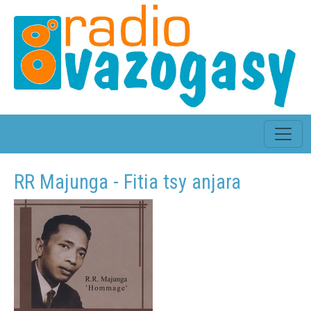
RR Majunga - Fitia tsy anjara