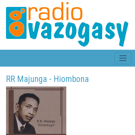
RR Majunga - Hiombona