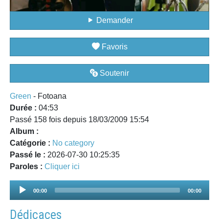
Demander
Favoris
Soutenir
Green
- Fotoana
Durée :
04:53
Passé 158 fois depuis 18/03/2009 15:54
Album :
Catégorie :
No category
Passé le :
2026-07-30 10:25:35
Paroles :
Cliquer ici
Audio
00:00
00:00
Player
Dédicaces