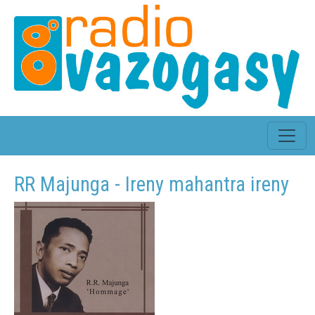
RR Majunga - Ireny mahantra ireny