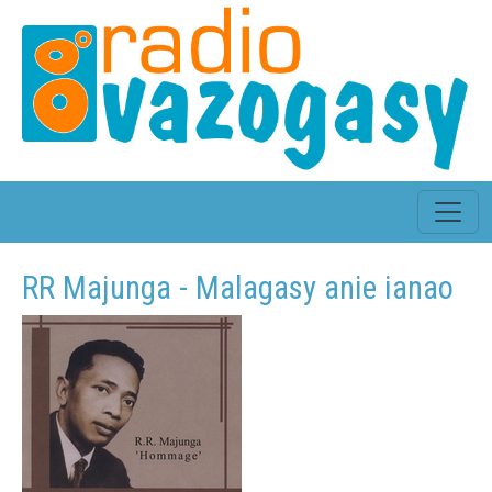
RR Majunga - Malagasy anie ianao